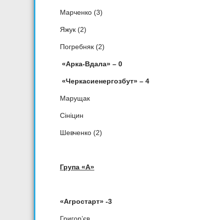
Марченко (3)
Яжук (2)
Погребняк (2)
«Арка-Вдала» – 0
«Черкасиенергозбут» – 4
Марущак
Сініцин
Шевченко (2)
Група «А»
«Агростарт» -3
Григор’єв