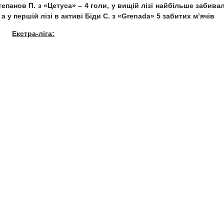
епанов П. з «Цетуса» – 4 голи, у вищій лізі найбільше забива
 а у першій лізі в активі Біди С. з «Grenada» 5 забитих м’ячів
Екстра-ліга: