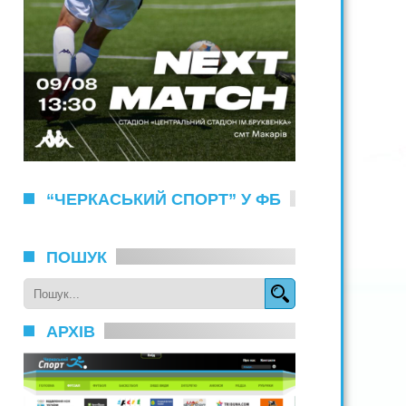
“ЧЕРКАСЬКИЙ СПОРТ” У ФБ
ПОШУК
АРХІВ