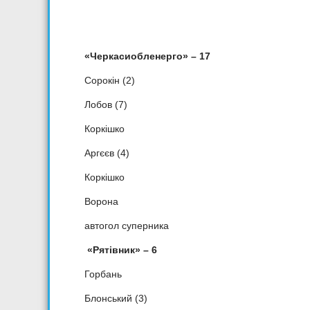
«Черкасиобленерго» – 17
Сорокін (2)
Лобов (7)
Коркішко
Аргєєв (4)
Коркішко
Ворона
автогол суперника
«Рятівник» – 6
Горбань
Блонський (3)