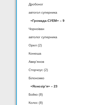
Дробоног
автогол суперника
«Громада-СУЕМ» – 9
Чорноіван
автолог суперника
Орел (2)
Конюша
Авер’янов
Сторчоус (2)
Білоножко
«Яснозір’я» – 23
Бойко (8)
Колос (8)