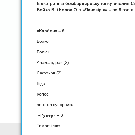
В екстра-лізі бомбардирську гонку очолив Ст
Бойко В. і Колос О. з «Яснозір’я» – по 8 голів,
«Карбон» – 9
Бойко
Болюк
Александров (2)
Сафонов (2)
Біда
Колос
автогол суперника
«Рувер» – 6
Тимофієнко