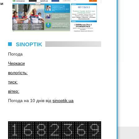
ли
SINOPTIK
Погода
Черкаси
вологість:
тиск:
вітер:
Погода на 10 днів від
sinoptik.ua