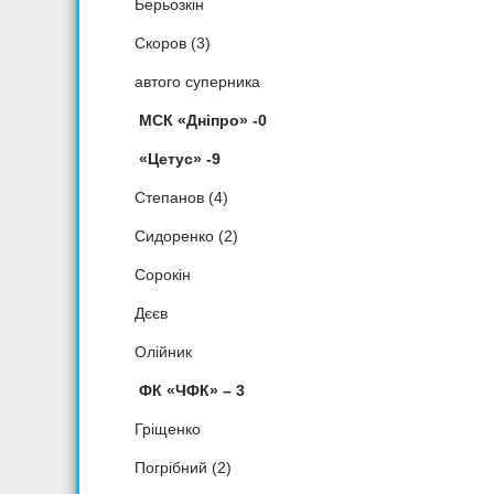
Берьозкін
Скоров (3)
автого суперника
МСК «Дніпро» -0
«Цетус» -9
Степанов (4)
Сидоренко (2)
Сорокін
Дєєв
Олійник
ФК «ЧФК» – 3
Гріщенко
Погрібний (2)