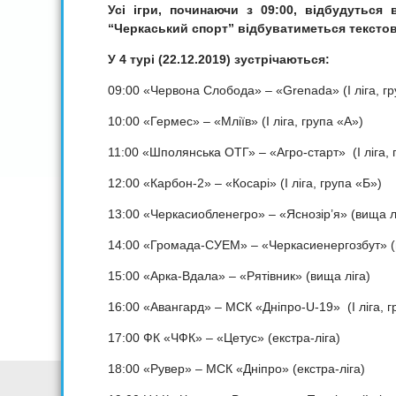
Усі ігри, починаючи з 09:00, відбудуться 
“Черкаський спорт” відбуватиметься текстов
У
4 тур
і
(
22.12.2019
) зустрічаються:
09:00 «Червона Слобода» – «Grenada» (I ліга, гр
10:00 «Гермес» – «Мліїв» (I ліга, група «А»)
11:00 «Шполянська ОТГ» – «Агро-старт» (I ліга, 
12:00 «Карбон-2» – «Косарі» (I ліга, група «Б»)
13:00 «Черкасиобленегро» – «Яснозір’я» (вища л
14:00 «Громада-СУЕМ» – «Черкасиенергозбут» (
15:00 «Арка-Вдала» – «Рятівник» (вища ліга)
16:00 «Авангард» – МСК «Дніпро-U-19» (I ліга, г
17:00 ФК «ЧФК» – «Цетус» (екстра-ліга)
18:00 «Рувер» – МСК «Дніпро» (екстра-ліга)