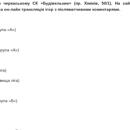
в черкаському СК «Будівельник» (пр. Хіміків, 50/1). На сай
а он-лайн трансляція ігор з післяматчевими коментарями.
упа «А»)
група «А»)
іга)
вища ліга)
рупа «Б»)