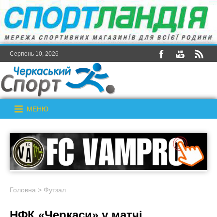
Серпень 10, 2026
МЕНЮ
Головна
>
Футзал
НФК «Черкаси» у матчі