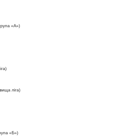
група «А»)
іга)
вища ліга)
рупа «Б»)