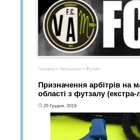
Головна
>
Актуально
>
Футзал
Призначення арбітрів на м
області з футзалу (екстра-л
20 Грудня, 2019