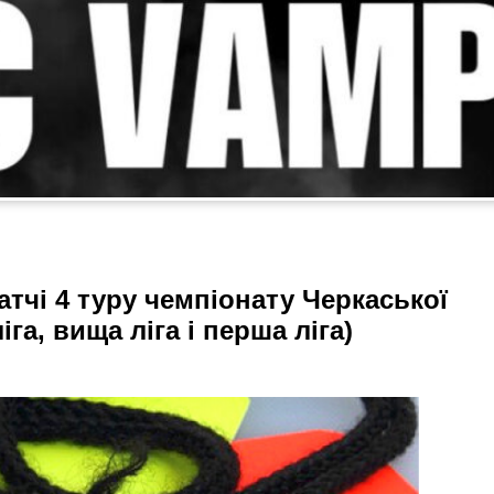
атчі 4 туру чемпіонату Черкаської
іга, вища ліга і перша ліга)