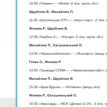
10:00 «Гермес» – «Мліїв» (I ліга, група «А»)
Щерблюк В., Михайлюк П.
11:00 «Шполянська ОТГ» – «Агро-старт» (I ліга, 
Філянін Р.,
Щерблюк В.
12:00 «Карбон-2» – «Косарі» (I ліга, група «Б»)
Михайлюк П.,
Євтушевський О.
13:00 «Черкасиобленегро» – «Яснозір’я» (вища л
Гопка О., Філянін Р.
14:00 «Громада-СУЕМ» – «Черкасиенергозбут» (
Михайлюк П., Щерблюк В.
15:00 «Арка-Вдала» – «Рятівник» (вища ліга)
Філянін Р.,
Євтушевський О.
16:00 «Авангард» – МСК «Дніпро-U-19» (I ліга, г