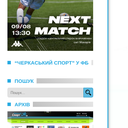
“ЧЕРКАСЬКИЙ СПОРТ” У ФБ
ПОШУК
АРХІВ