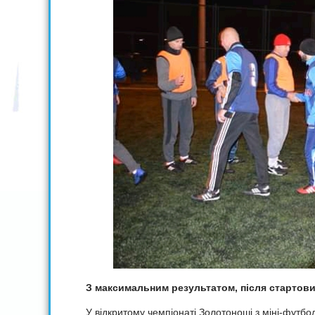
З максимальним результатом, після стартови
У відкритому чемпіонаті Золотоноші з міні-футбо