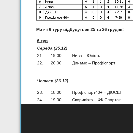
Матчі 6 туру відбудуться 25 та 26 грудня:
6 тур
Середа (25.12)
21.
19.00
Нива – Юність
22.
20.00
Динамо – Профіспорт
Четвер (26.12)
23.
18.00
Профіспорт40+ – ДЮСШ
24.
19.00
Скориківка – ФК Спартак