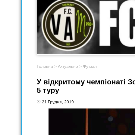
Головна
>
Актуально
>
Футзал
У відкритому чемпіонаті Зо
5 туру
21 Грудня, 2019