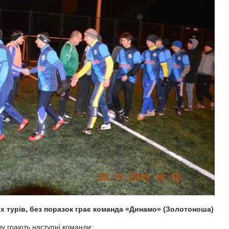
х турів, без поразок грає команда «Динамо» (Золотоноша)
лу грають наступні команди: