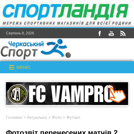
Серпень 8, 2026
МЕНЮ
Головна
>
Актуально
>
Фото
>
Футзал
Фотозвіт перенесених матчів 2