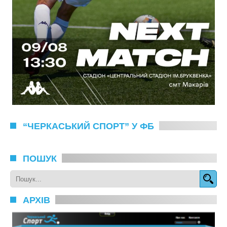
“ЧЕРКАСЬКИЙ СПОРТ” У ФБ
ПОШУК
АРХІВ