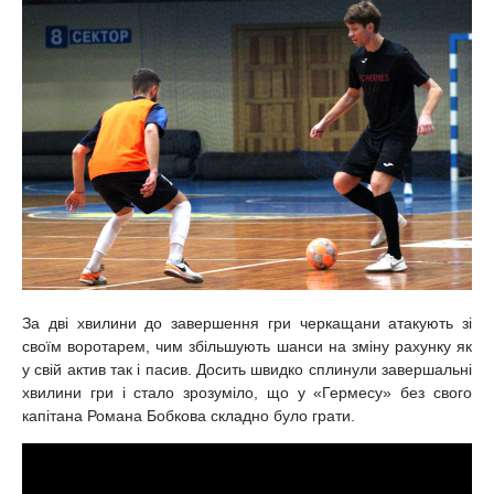
За дві хвилини до завершення гри черкащани атакують зі
своїм воротарем, чим збільшують шанси на зміну рахунку як
у свій актив так і пасив. Досить швидко сплинули завершальні
хвилини гри і стало зрозуміло, що у «Гермесу» без свого
капітана Романа Бобкова складно було грати.