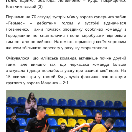
Голи:
Іщенко, Безлюда, Логвиненко – Куць, Покрищенко,
Вальчиковський (3)
Першими на 70 секунді зустріч м’яч у ворота суперника забив
«Гермес» – дебютним голом у зустрічі відзначився
Логвиненко. Такий початок зпоєдинку особливо команду з
Городищини не спантеличив і вони спробували відповісти
тим же, але не вийшло. Натомість гермесівці своїм черговим
шансом збільшити перевагу у рахунку скористалися.
Очікувалося, що мліївська команда активніше почне другий
тайм, але вийшло так, що черкаська команда більше
атакувала і дещо послабила увагу при захисті свої воріт. На
15 хвилині гри у гостей Куць зумів фактично заштовхнути
круглого у ворота Маценка – 2:1.