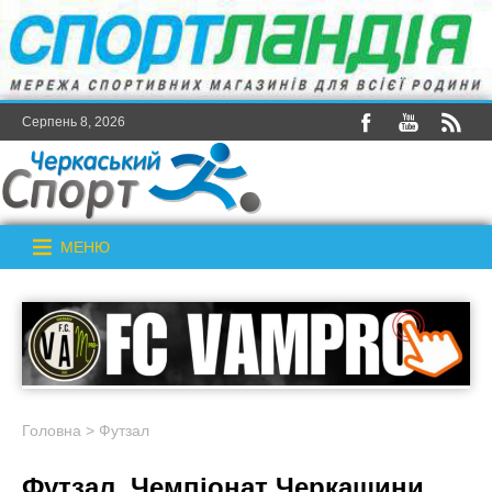
Серпень 8, 2026
МЕНЮ
Головна
>
Футзал
Футзал. Чемпіонат Черкащини.