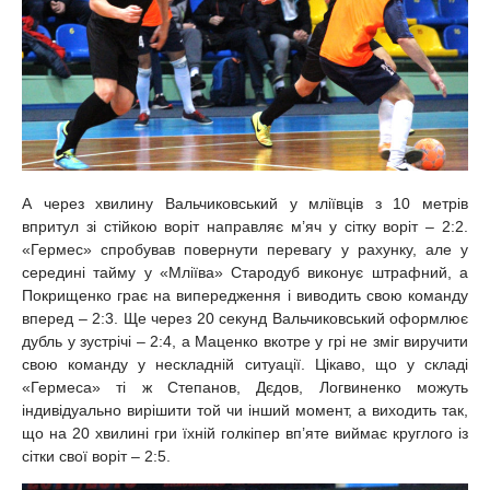
А через хвилину Вальчиковський у мліївців з 10 метрів
впритул зі стійкою воріт направляє м’яч у сітку воріт – 2:2.
«Гермес» спробував повернути перевагу у рахунку, але у
середині тайму у «Мліїва» Стародуб виконує штрафний, а
Покрищенко грає на випередження і виводить свою команду
вперед – 2:3. Ще через 20 секунд Вальчиковський оформлює
дубль у зустрічі – 2:4, а Маценко вкотре у грі не зміг виручити
свою команду у нескладній ситуації. Цікаво, що у складі
«Гермеса» ті ж Степанов, Дєдов, Логвиненко можуть
індивідуально вирішити той чи інший момент, а виходить так,
що на 20 хвилині гри їхній голкіпер вп’яте виймає круглого із
сітки свої воріт – 2:5.