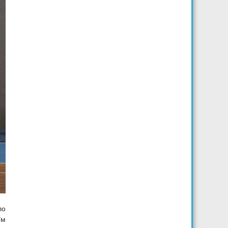
ло
їм