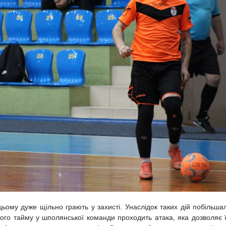
ьому дуже щільно грають у захисті. Унаслідок таких дій побільша
гого тайму у шполянської команди проходить атака, яка дозволяє 