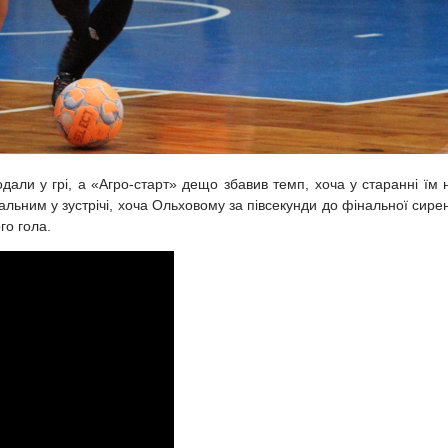
али у грі, а «Агро-старт» дещо збавив темп, хоча у старанні їм 
альним у зустрічі, хоча Ольховому за півсекунди до фінальної сире
го гола.