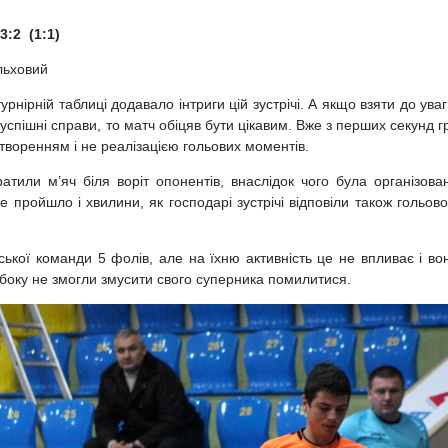
3:2 (1:1)
льховий
нірній таблиці додавало інтриги цій зустрічі. А якщо взяти до уваг
успішні справи, то матч обіцяв бути цікавим. Вже з перших секунд г
творенням і не реалізацією гольових моментів.
тили м’яч біля воріт опонентів, внаслідок чого була організова
е пройшло і хвилини, як господарі зустрічі відповіли також гольов
ької команди 5 фолів, але на їхню активність це не впливає і во
 боку не змогли змусити свого суперника помилитися.