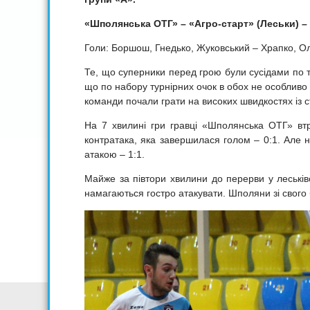
«Шполянська ОТГ» – «Агро-старт» (Леськи) – 
Голи: Боршош, Гнедько, Жуковський – Храпко, О
Те, що суперники перед грою були сусідами по тур
що по набору турнірних очок в обох не особливо 
команди почали грати на високих швидкостях із с
На 7 хвилині гри гравці «Шполянська ОТГ» втра
контратака, яка завершилася голом – 0:1. Але н
атакою – 1:1.
Майже за півтори хвилини до перерви у леськівс
намагаються гостро атакувати. Шполяни зі свого