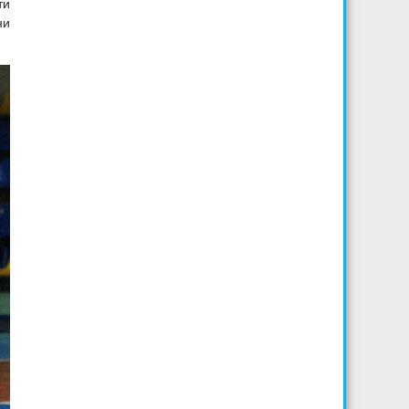
ти
ни