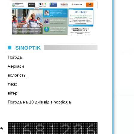
SINOPTIK
Погода
Черкаси
вологість:
тиск:
вітер:
Погода на 10 днів від
sinoptik.ua
и,