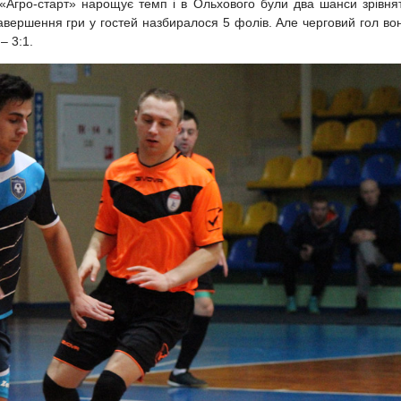
«Агро-старт» нарощує темп і в Ольхового були два шанси зрівня
завершення гри у гостей назбиралося 5 фолів. Але черговий гол во
– 3:1.