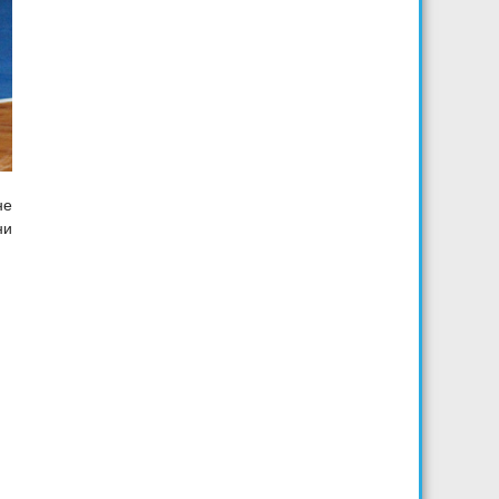
не
ни