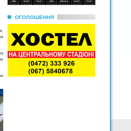
ОГОЛОШЕННЯ
и,
ри
на
ою
ни