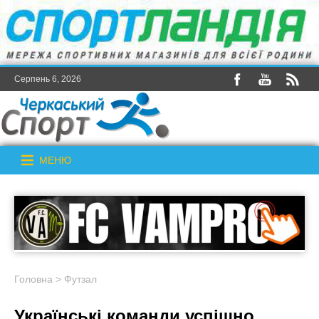
Серпень 6, 2026
МЕНЮ
Головна
>
Футзал
Українські команди успішно