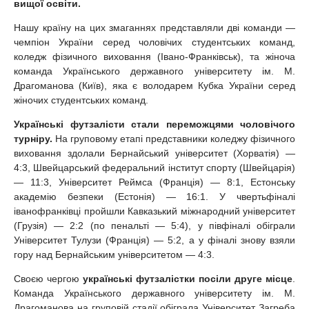
вищої освіти.
Нашу країну на цих змаганнях представляли дві команди —
чемпіон України серед чоловічих студентських команд,
коледж фізичного виховання (Івано-Франківськ), та жіноча
команда Українського державного університету ім. М.
Драгоманова (Київ), яка є володарем Кубка України серед
жіночих студентських команд.
Українські футзалісти стали переможцями чоловічого
турніру.
На груповому етапі представники коледжу фізичного
виховання здолали Бернайський університет (Хорватія) —
4:3, Швейцарський федеральний інститут спорту (Швейцарія)
— 11:3, Університет Реймса (Франція) — 8:1, Естонську
академію безпеки (Естонія) — 16:1. У чвертьфіналі
іванофранківці пройшли Кавказький міжнародний університет
(Грузія) — 2:2 (по пенальті — 5:4), у півфіналі обіграли
Університет Тулузи (Франція) — 5:2, а у фіналі знову взяли
гору над Бернайським університетом — 4:3.
Своєю чергою
українські футзалістки посіли друге місце
.
Команда Українського державного університету ім. М.
Драгоманова на груповій стадії обіграла Університет Загреба