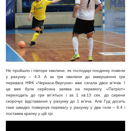
Не пройшло і півтори хвилини, як господарі поєдинку повели
у рахунку – 4:3. А за три хвилини до завершення гри
перевага НФК «Черкаси-Вергуни» вже сягала двох м’ячів. І
це вже була серйозна заявка на перемогу. «Патріот»
переходить до гри вп’ятьох і за 1 хв.13 сек. до сирени
скорочує відставання у рахунку до 1 м’яча. Але Гуд досить
таки швидко повернув перевагу у рахунку у два голи – 6:4 і
поставив крапку у цій грі.