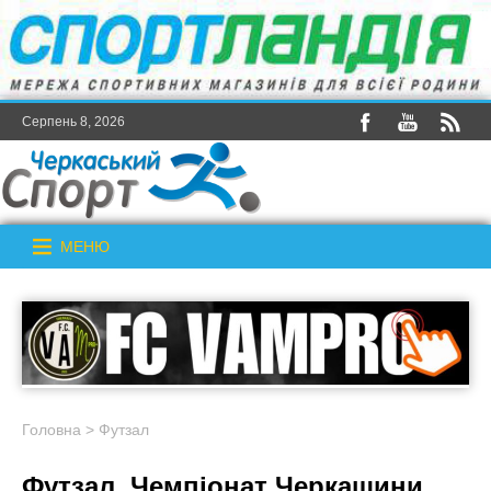
Серпень 8, 2026
МЕНЮ
Головна
>
Футзал
Футзал. Чемпіонат Черкащини.