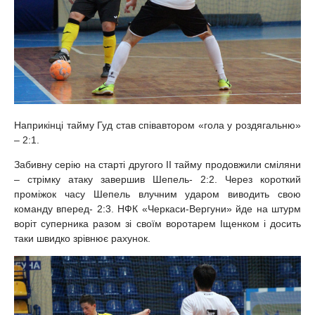
Наприкінці тайму Гуд став співавтором «гола у роздягальню»
– 2:1.
Забивну серію на старті другого II тайму продовжили сміляни
– стрімку атаку завершив Шепель- 2:2. Через короткий
проміжок часу Шепель влучним ударом виводить свою
команду вперед- 2:3. НФК «Черкаси-Вергуни» йде на штурм
воріт суперника разом зі своїм воротарем Іщенком і досить
таки швидко зрівнює рахунок.