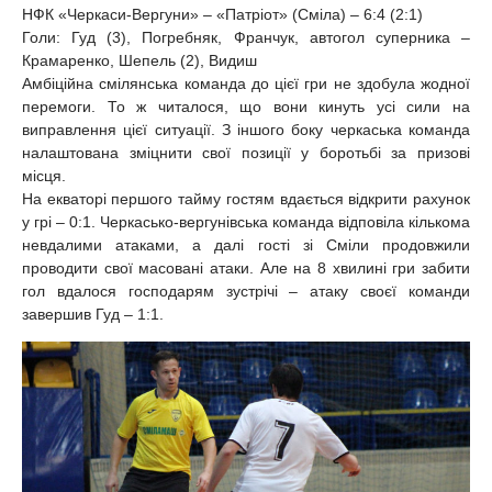
НФК «Черкаси-Вергуни» – «Патріот» (Сміла) – 6:4 (2:1)
Голи: Гуд (3), Погребняк, Франчук, автогол суперника –
Крамаренко, Шепель (2), Видиш
Амбіційна смілянська команда до цієї гри не здобула жодної
перемоги. То ж читалося, що вони кинуть усі сили на
виправлення цієї ситуації. З іншого боку черкаська команда
налаштована зміцнити свої позиції у боротьбі за призові
місця.
На екваторі першого тайму гостям вдається відкрити рахунок
у грі – 0:1. Черкасько-вергунівська команда відповіла кількома
невдалими атаками, а далі гості зі Сміли продовжили
проводити свої масовані атаки. Але на 8 хвилині гри забити
гол вдалося господарям зустрічі – атаку своєї команди
завершив Гуд – 1:1.