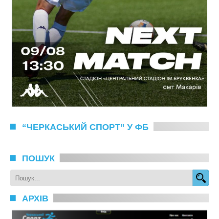
“ЧЕРКАСЬКИЙ СПОРТ” У ФБ
ПОШУК
АРХІВ