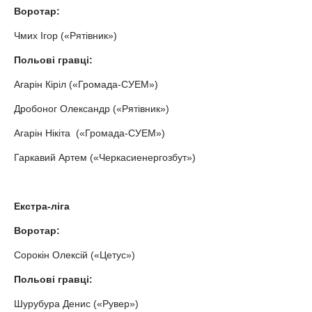
Воротар:
Чмих Ігор («Рятівник»)
Польові гравці:
Агарін Кіріл («Громада-СУЕМ»)
Дробоног Олександр («Рятівник»)
Агарін Нікіта («Громада-СУЕМ»)
Гаркавий Артем («Черкасиенергозбут»)
Екстра-ліга
Воротар:
Сорокін Олексій («Цетус»)
Польові гравці:
Шурубура Денис («Рувер»)