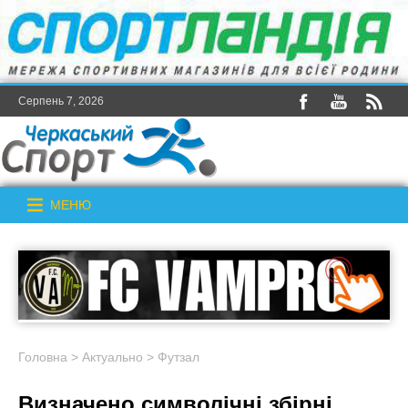
Серпень 7, 2026
МЕНЮ
Головна
>
Актуально
>
Футзал
Визначено символічні збірні