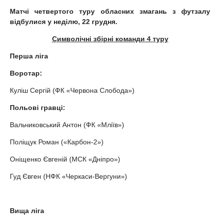
Матчі четвертого туру обласних змагань з футзалу
відбулися у неділю, 22 грудня.
C
имволічні збірні команди
4
туру
Перша ліга
Воротар:
Куліш Сергій (ФК «Червона Слобода»)
Польові гравці:
Вальчиковський Антон (ФК «Мліїв»)
Поліщук Роман («Карбон-2»)
Оніщенко Євгеній (МСК «Дніпро»)
Гуд Євген (НФК «Черкаси-Вергуни»)
Вища ліга