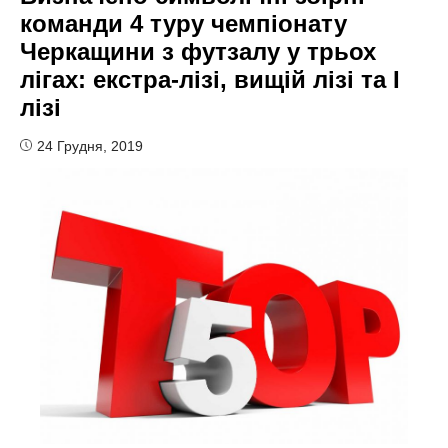
команди 4 туру чемпіонату
Черкащини з футзалу у трьох
лігах: екстра-лізі, вищій лізі та I
лізі
24 Грудня, 2019