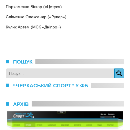
Пархоменко Віктор («Цетус»)
Слівченко Олександр («Рувер»)
Кулик Артем (МСК «Дніпро»)
ПОШУК
“ЧЕРКАСЬКИЙ СПОРТ” У ФБ
АРХІВ