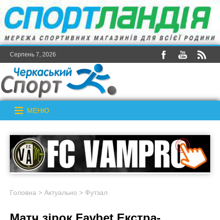
Серпень 7, 2026
МЕНЮ
Головна
>
Актуально
>
Футзал
Матч зірок Favbet Екстра-