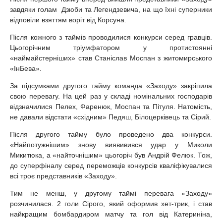
завдяки голам Дзюби та Легендзевича, на що їхні суперники
відповіли взяттям воріт від Корсуна.
Після кожного з таймів проводилися конкурси серед гравців.
Цьогорічним тріумфатором у протистоянні
«наймайстерніших» став Станіслав Моспан з житомирського
«ІнБева».
За підсумками другого тайму команда «Заходу» закріпила
свою перевагу. На цей раз у складі номінальних господарів
відзначилися Пелех, Фаренюк, Моспан та Пітуля. Натомість,
не давали відстати «східним» Педяш, Білоцерківець та Сірий.
Після другого тайму було проведено два конкурси.
«Найпотужнішим» знову виявивився удар у Миколи
Микитюка, а «найточнішим» цьогоріч був Андрій Фелюк. Тож,
до суперфіналу серед переможців конкурсів кваліфікувалися
всі троє представників «Заходу».
Тим не менш, у другому таймі перевага «Заходу»
розчинилася. 2 голи Сірого, який оформив хет-трик, і став
найкращим бомбардиром матчу та гол від Катериніна,