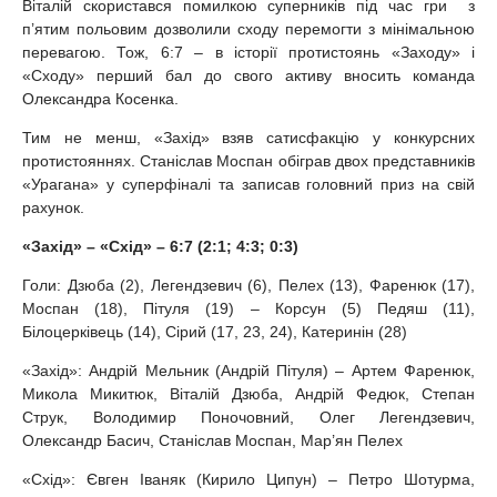
Віталій скористався помилкою суперників під час гри з
п’ятим польовим дозволили сходу перемогти з мінімальною
перевагою. Тож, 6:7 – в історії протистоянь «Заходу» і
«Сходу» перший бал до свого активу вносить команда
Олександра Косенка.
Тим не менш, «Захід» взяв сатисфакцію у конкурсних
протистояннях. Станіслав Моспан обіграв двох представників
«Урагана» у суперфіналі та записав головний приз на свій
рахунок.
«Захід» – «Схід» – 6:7 (2:1; 4:3; 0:3)
Голи: Дзюба (2), Легендзевич (6), Пелех (13), Фаренюк (17),
Моспан (18), Пітуля (19) – Корсун (5) Педяш (11),
Білоцерківець (14), Сірий (17, 23, 24), Катеринін (28)
«Захід»: Андрій Мельник (Андрій Пітуля) – Артем Фаренюк,
Микола Микитюк, Віталій Дзюба, Андрій Федюк, Степан
Струк, Володимир Поночовний, Олег Легендзевич,
Олександр Басич, Станіслав Моспан, Мар’ян Пелех
«Схід»: Євген Іваняк (Кирило Ципун) – Петро Шотурма,