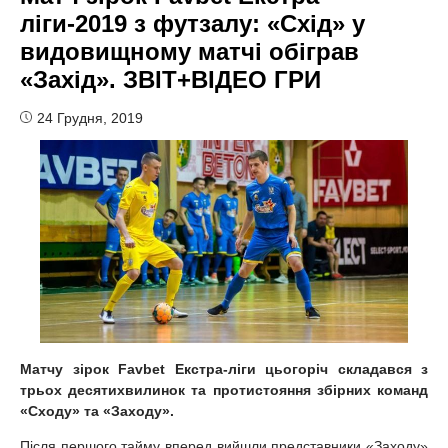
ліги-2019 з футзалу: «Схід» у
видовищному матчі обіграв
«Захід». ЗВІТ+ВІДЕО ГРИ
24 Грудня, 2019
Матчу зірок
Favbet
Екстра-ліги цьогоріч складався з
трьох десятихвилинок та протистояння збірних команд
«Сходу» та «Заходу».
Після першого тайму вперед вийшли представники «Заходу»