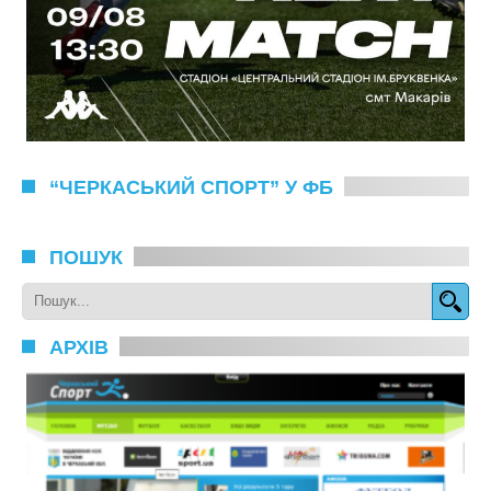
“ЧЕРКАСЬКИЙ СПОРТ” У ФБ
ПОШУК
АРХІВ