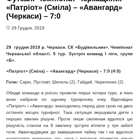
«Патріот» (Сміла) – «Авангард»
(Черкаси) – 7:0
29 Грудня, 2019
2
9
грудня 2019 р. Черкаси. СК «Будівельник». Чемпіонат
Черкаської області.
5
тур. Зустріч команд І ліги, групи
«
Б
».
«Патріот» (Сміла) – «Авангард» (Черкаси) – 7:0 (4:0)
Голи:
Сарін, Пустовіт, Шепель (2), Гайдай, Черепенко (2)
Обидві команди в унісон провели перші чотири тури, в яких
вони набрали по одному турнірному очку. Відповідно
«Патріот» і «Авангард» знаходились перед цією грою на двох
останніх місцях турнірної. Така ситуація змушувала діяти з
перших хвилин рішуче. Проте лише смілянам вдалося цю
рішучість станом на 8 хвилину зустрічі втілити у три забиті
голи. Авангардівцям до завершення тайму так і не вдалося
налагодити командну гру, хоча і вдалося провести кілька