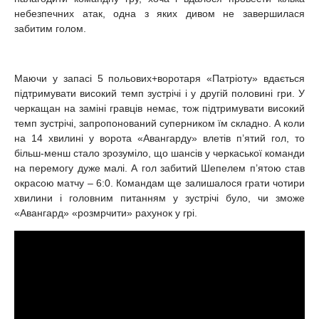
небезпечних атак, одна з яких дивом не завершилася
забитим голом.
Маючи у запасі 5 польових+воротаря «Патріоту» вдається
підтримувати високий темп зустрічі і у другій половині гри. У
черкащан на заміні гравців немає, тож підтримувати високий
темп зустрічі, запропонований суперником їм складно. А коли
на 14 хвилині у ворота «Авангарду» влетів п’ятий гол, то
більш-менш стало зрозуміло, що шансів у черкаської команди
на перемогу дуже малі. А гол забитий Шепелем п’ятою став
окрасою матчу – 6:0. Командам ще залишалося грати чотири
хвилини і головним питанням у зустрічі було, чи зможе
«Авангард» «розмрчити» рахунок у грі.