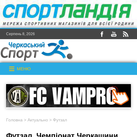
Серпень 8, 2026
МЕНЮ
Головна
>
Актуально
>
Футзал
Футзал. Чемпіонат Черкащини.