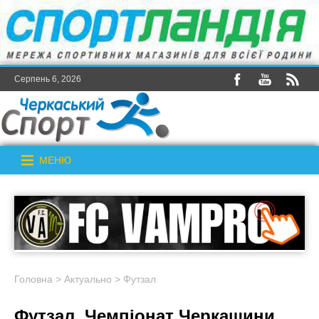
Серпень 6, 2026
МЕНЮ
Головна
>
Актуально
>
Футзал
Футзал. Чемпіонат Черкащини.