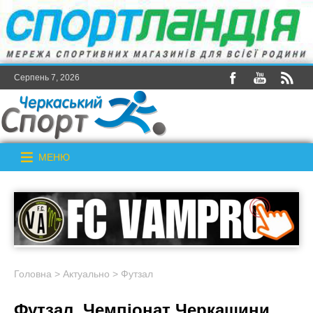
Серпень 7, 2026
МЕНЮ
Головна
>
Актуально
>
Футзал
Футзал. Чемпіонат Черкащини.