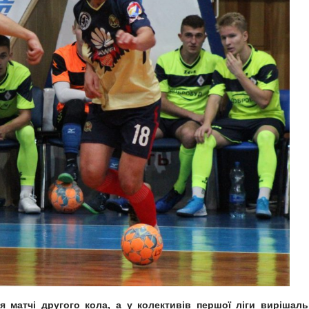
ся матчі другого кола, а у колективів першої ліги вирішаль