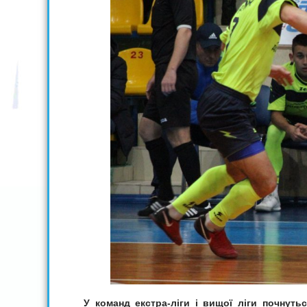
У команд екстра-ліги і вищої ліги почнуть