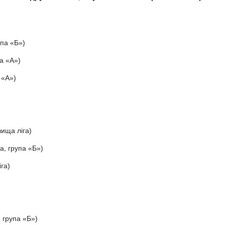
упа «Б»)
а «А»)
 «А»)
ища ліга)
а, група «Б»)
га)
 група «Б»)