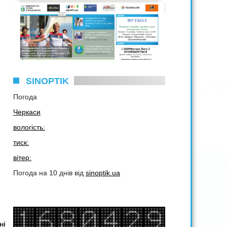
SINOPTIK
Погода
Черкаси
вологість:
тиск:
вітер:
Погода на 10 днів від
sinoptik.ua
ні