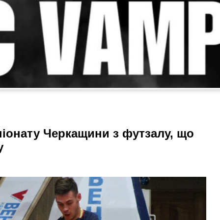
піонату Черкащини з футзалу, що
у