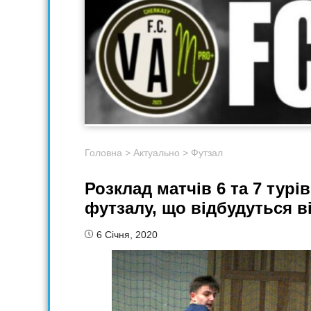
Головна
>
Актуально
>
Футзал
Розклад матчів 6 та 7 турі
футзалу, що відбудуться ві
6 Січня, 2020