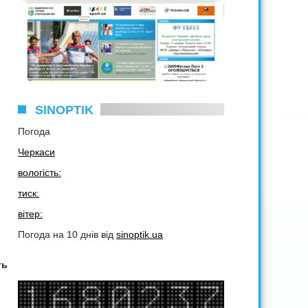
SINOPTIK
Погода
Черкаси
вологість:
тиск:
вітер:
Погода на 10 днів від
sinoptik.ua
ть