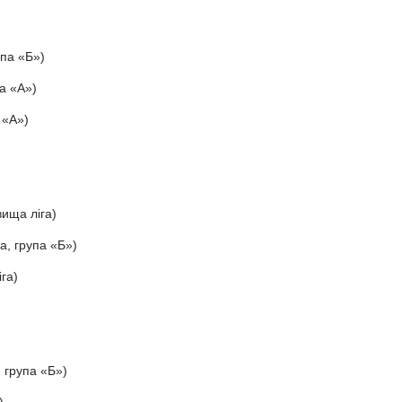
упа «Б»)
а «А»)
 «А»)
ища ліга)
а, група «Б»)
га)
 група «Б»)