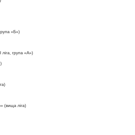
)
група «Б»)
ліга, група «А»)
)
га)
» (вища ліга)