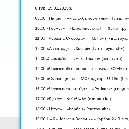
6 тур. 19.01.2019р.
09:00 «Патріот» – «Служба порятунку» (I ліга, гр
10:00 «Гермес» – «Шполянська ОТГ» (I ліга, груп
11:00 «Червона Слобода» – «Мліїв» (I ліга, група
12:00 «Авангард» – «Косарі» (I ліга, група «Б»)
13:00«Яснозір’я» – «Арка-Вдала» (вища ліга)
14:00 «Черкасиобленегро» – «Громада-СУЕМ» (в
15:00 «Смілянщина» – МСК «Дніпро-U-19» (I ліг
16:00 «Черкасиенергозбут» – «Рятівник» (вища лі
17:00 «Рувер» – ФК «ЧФК» (екстра-ліга)
18:00 «Цетус» – «Карбон» (екстра-ліга)
19:00 НФК «Черкаси-Вергуни» «Карбон-2» (I ліга,