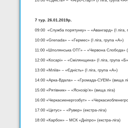
20:00 «Єдність» – «Агро-старт» (I ліга, група «А»
7 тур. 26.01.2019р.
09:00 «Служба порятунку» – «Авангард» (I ліга, 
10:00 «Grenada» – «Гермес» (I ліга, група «А»)
11:00 «Шполянська ОТГ» – «Червона Слобода» (I 
12:00 «Косарі» – «Смілянщина» (I ліга, група «Б»
13:00 «Мліїв» – «Єдність» (I ліга, група «А»)
14:00 «Арка-Вдала» – «Громада-СУЕМ» (вища лі
15:00 «Рятівник» – «Яснозір’я» (вища ліга)
16:00 «Черкасиенергозбут» – «Черкасиобленегро
17:00 «Цетус» – «Рувер» (екстра-ліга)
18:00 «Карбон» – МСК «Дніпро» (екстра-ліга)