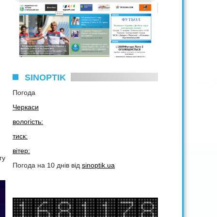
SINOPTIK
Погода
Черкаси
вологість:
тиск:
вітер:
гу
Погода на 10 днів від
sinoptik.ua