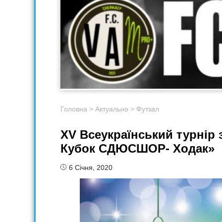
Головна
>
Актуально
>
Футзал
XV Всеукраїнський турнір 
Кубок СДЮСШОР- Ходак»
6 Січня, 2020