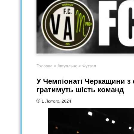
Головна
>
Актуально
>
Футзал
У Чемпіонаті Черкащини з 
гратимуть шість команд
1 Лютого, 2024