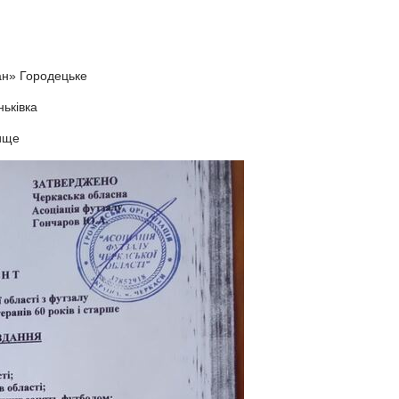
ан» Городецьке
ьківка
ище