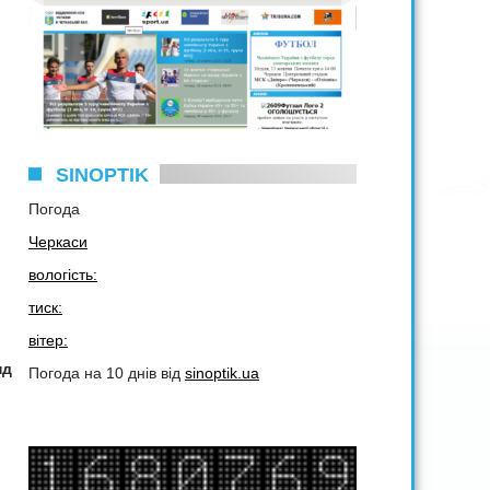
SINOPTIK
Погода
Черкаси
вологість:
тиск:
вітер:
нд
Погода на 10 днів від
sinoptik.ua