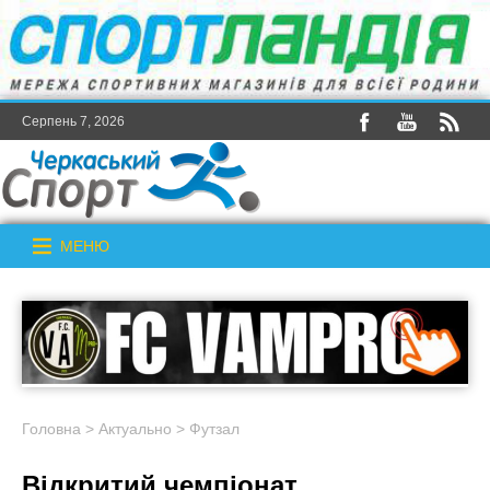
Серпень 7, 2026
МЕНЮ
Головна
>
Актуально
>
Футзал
Відкритий чемпіонат