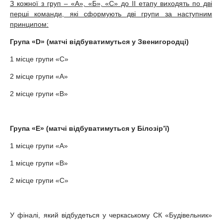
З кожної з груп – «А», «Б», «С» до II етапу виходять по дві
перші команди, які сформують дві групи за наступним
принципом:
Група «D» (матчі відбуватимуться у Звенигородці)
1 місце групи «С»
2 місце групи «А»
2 місце групи «B»
Група «Е» (матчі відбуватимуться у Білозір’ї)
1 місце групи «А»
1 місце групи «B»
2 місце групи «С»
У фіналі, який відбудеться у черкаському СК «Будівельник»