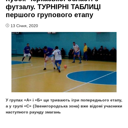
футзалу. ТУРНІРНІ ТАБЛИЦІ
першого групового етапу
13 Січня, 2020
У групах «А» і «Б» ще тривають ігри попереднього етапу,
а у групі «С» (Звенигородська зона) вже відомі учасники
наступного раунду змагань