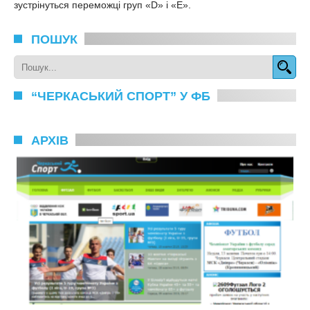
зустрінуться переможці груп «D» і «Е».
ПОШУК
“ЧЕРКАСЬКИЙ СПОРТ” У ФБ
АРХІВ