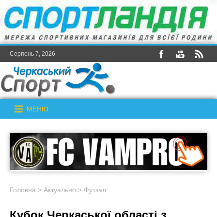
Серпень 7, 2026
МЕНЮ
Головна
>
Актуально
>
Футзал
Кубок Черкаської області з