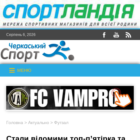
Серпень 6, 2026
МЕНЮ
Головна
>
Актуально
>
Футзал
Стали відомими топ-п’ятірка та