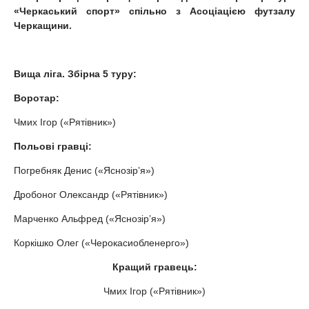
«Черкаський спорт» спільно з Асоціацією футзалу
Черкащини.
Вища ліга. Збірна 5 туру:
Воротар:
Чмих Ігор («Рятівник»)
Польові гравці:
Погребняк Денис («Яснозір’я»)
Дробоног Олександр («Рятівник»)
Марченко Альфред («Яснозір’я»)
Коркішко Олег («Черокасиобленерго»)
Кращий гравець:
Чмих Ігор («Рятівник»)