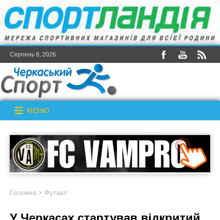
Серпень 8, 2026
МЕНЮ
Головна
>
Футзал
У Черкасах стартував відкритий