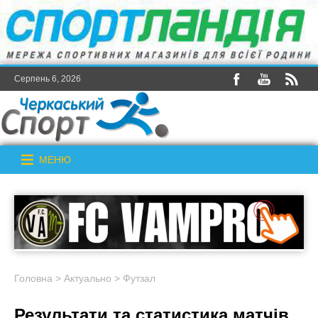
Серпень 6, 2026
МЕНЮ
Головна
>
Актуально
>
Футзал
Результати та статистика матчів