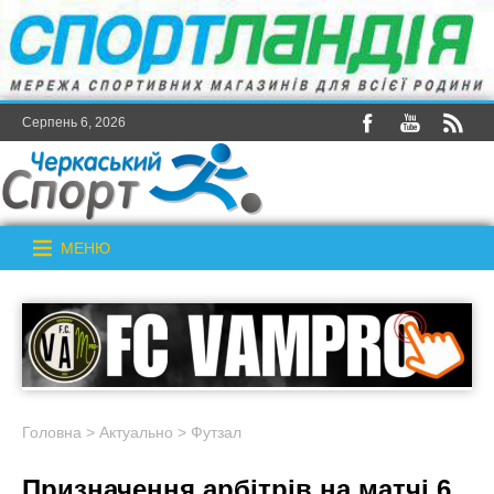
Серпень 6, 2026
МЕНЮ
Головна
>
Актуально
>
Футзал
Призначення арбітрів на матчі 6