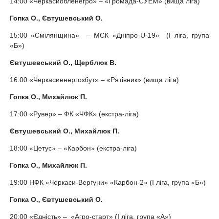
14:00 «Черкасиобленегро» – «Громада-СУЕМ» (вища ліга)
Гопка О., Євтушевський О.
15:00 «Смілянщина» – МСК «Дніпро-U-19» (I ліга, група
«Б»)
Євтушевський О., Щерблюк В.
16:00 «Черкасиенергозбут» – «Рятівник» (вища ліга)
Гопка О., Михайлюк П.
17:00 «Рувер» – ФК «ЧФК» (екстра-ліга)
Євтушевський О
., Михайлюк П.
18:00 «Цетус» – «Карбон» (екстра-ліга)
Гопка О., Михайлюк П.
19:00 НФК «Черкаси-Вергуни» «Карбон-2» (I ліга, група «Б»)
Гопка О., Євтушевський О.
20:00 «Єдність» – «Агро-старт» (I ліга, група «А»)