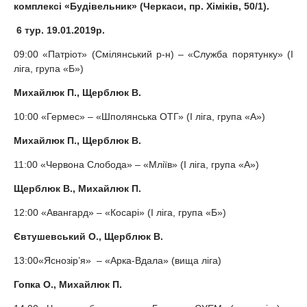
комплексі «Будівельник» (Черкаси, пр. Хіміків, 50/1).
6 тур. 19.01.2019р.
09:00 «Патріот» (Смілянський р-н) – «Служба порятунку» (I
ліга, група «Б»)
Михайлюк П., Щерблюк В.
10:00 «Гермес» – «Шполянська ОТГ» (I ліга, група «А»)
Михайлюк П., Щерблюк В.
11:00 «Червона Слобода» – «Мліїв» (I ліга, група «А»)
Щерблюк В.
,
Михайлюк П.
12:00 «Авангард» – «Косарі» (I ліга, група «Б»)
Євтушевський О.
, Щерблюк В.
13:00«Яснозір’я» – «Арка-Вдала» (вища ліга)
Гопка О., Михайлюк П.