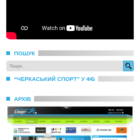
ПОШУК
“ЧЕРКАСЬКИЙ СПОРТ” У ФБ
АРХІВ