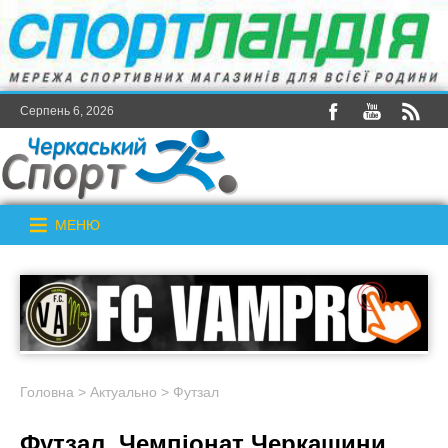
Серпень 6, 2026
МЕНЮ
Головна
>
Актуально
>
Футзал
Футзал. Чемпіонат Черкащини.