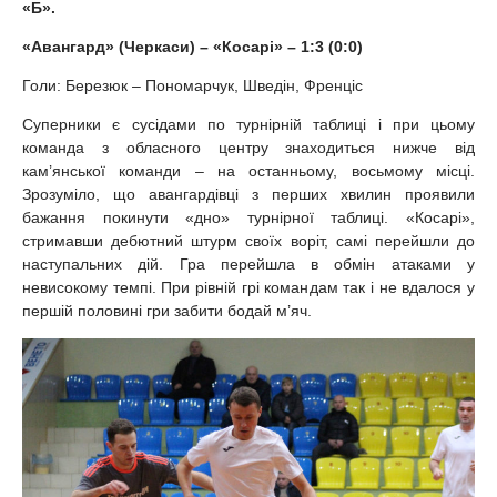
«
Б
».
«Авангард»
(Черкаси)
– «Косарі» – 1:3 (0:0)
Голи: Березюк – Пономарчук, Шведін, Френціс
Суперники є сусідами по турнірній таблиці і при цьому
команда з обласного центру знаходиться нижче від
кам’янської команди – на останньому, восьмому місці.
Зрозуміло, що авангардівці з перших хвилин проявили
бажання покинути «дно» турнірної таблиці. «Косарі»,
стримавши дебютний штурм своїх воріт, самі перейшли до
наступальних дій. Гра перейшла в обмін атаками у
невисокому темпі. При рівній грі командам так і не вдалося у
першій половині гри забити бодай м’яч.