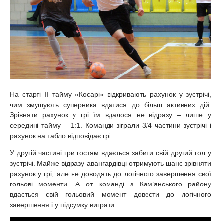
На старті II тайму «Косарі» відкривають рахунок у зустрічі,
чим змушують суперника вдатися до більш активних дій.
Зрівняти рахунок у грі їм вдалося не відразу – лише у
середині тайму – 1:1. Команди зіграли 3/4 частини зустрічі і
рахунок на табло відповідає грі.
У другій частині гри гостям вдається забити свій другий гол у
зустрічі. Майже відразу авангардівці отримують шанс зрівняти
рахунок у грі, але не доводять до логічного завершення свої
гольові моменти. А от команді з Кам’янського району
вдається свій гольовий момент довести до логічного
завершення і у підсумку виграти.