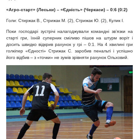
«Агро-старт» (Леськи) –
«Єдність» (Черкаси) –
0:6 (0:2)
Голи: Стиржак В., Стрижак М. (2), Стрижак Ю. (2), Кулик І.
Поки господарі зустрічі налагоджували командні зв’язки на
старті гри, їхній суперник сміливо пішов на штурм воріт і
досить швидко відкрив рахунок у грі – 0:1. На 4 хвилині гри
голкіпер «Єдності» Стрижак С. заробив пенальті і успішно
його відбив – з «точки» не зумів зрівняти рахунок Ольховий.