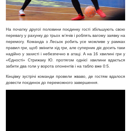
На початку другої половини поєдинку гості збільшують свою
перевагу у рахунку до трьох м’ячів і роблять вагому заявку на
перемогу. Команда з Лесьок робить усе можливе у рамках
правил гри, щоб змінити хід гри, але суперник діє досить таки
надійно у захисті і небезпечно в атаці. А на 16 хвилині гри у
«Єдності» Стрижаку Ю. протягом однієї хвилини вдається
забити два голи у ворота опонентів і на табло вже 0:5.
Кінцівку зустрічі команди провели жваво, де гостям вдалося
довести поєдинок до переможного завершення.