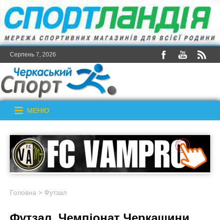
Серпень 7, 2026
МЕНЮ
Головна
>
Футзал
Футзал. Чемпіонат Черкащини.