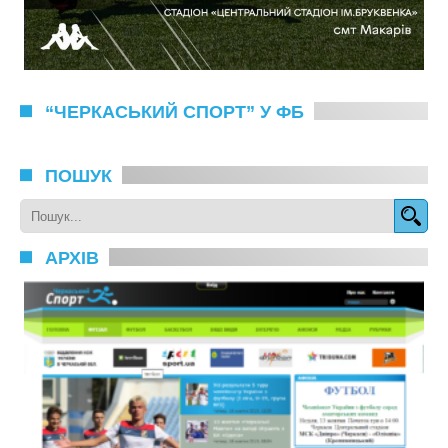
“ЧЕРКАСЬКИЙ СПОРТ” У ФБ
ПОШУК
АРХІВ