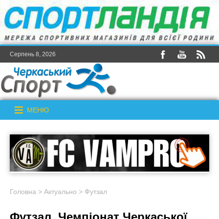
Серпень 8, 2026
МЕНЮ
Головна
>
Актуально
>
Футзал
Футзал. Чемпіонат Черкаської