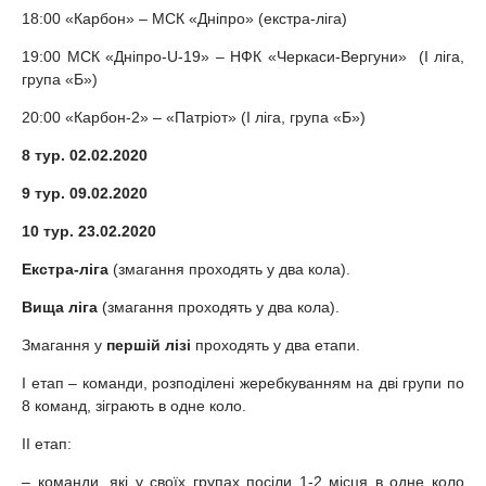
18:00 «Карбон» – МСК «Дніпро» (екстра-ліга)
19:00 МСК «Дніпро-U-19» – НФК «Черкаси-Вергуни» (I ліга,
група «Б»)
20:00 «Карбон-2» – «Патріот» (I ліга, група «Б»)
8 тур. 02.02.2020
9 тур. 09.02.2020
10 тур. 23.02.2020
Екстра-ліга
(змагання проходять у два кола).
Вища ліга
(змагання проходять у два кола).
Змагання у
першій лізі
проходять у два етапи.
I етап – команди, розподілені жеребкуванням на дві групи по
8 команд, зіграють в одне коло.
II етап:
– команди, які у своїх групах посіли 1-2 місця в одне коло