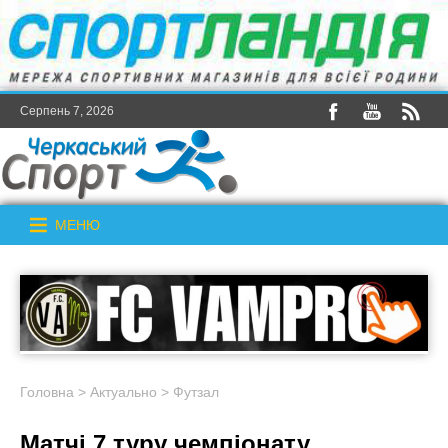
Серпень 7, 2026
МЕНЮ
Головна
>
Актуально
>
Футзал
Матчі 7 туру чемпіонату