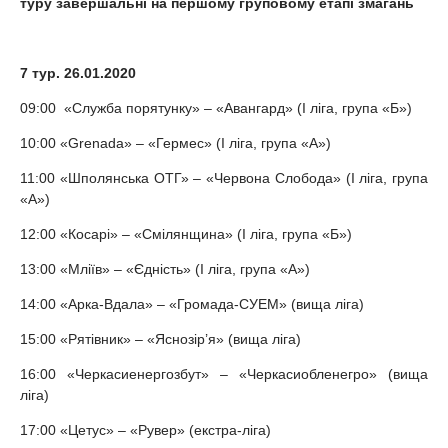
туру завершальні на першому груповому етапі змагань
7 тур. 26.01.2020
09:00 «Служба порятунку» – «Авангард» (I ліга, група «Б»)
10:00 «Grenada» – «Гермес» (I ліга, група «А»)
11:00 «Шполянська ОТГ» – «Червона Слобода» (I ліга, група
«А»)
12:00 «Косарі» – «Смілянщина» (I ліга, група «Б»)
13:00 «Мліїв» – «Єдність» (I ліга, група «А»)
14:00 «Арка-Вдала» – «Громада-СУЕМ» (вища ліга)
15:00 «Рятівник» – «Яснозір’я» (вища ліга)
16:00 «Черкасиенергозбут» – «Черкасиобленегро» (вища
ліга)
17:00 «Цетус» – «Рувер» (екстра-ліга)