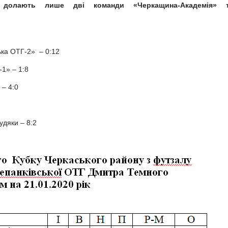
 долають лише дві команди «Черкащина-Академія» 
ька ОТГ-2» – 0:12
-1» – 1:8
 – 4:0
удяки – 8:2