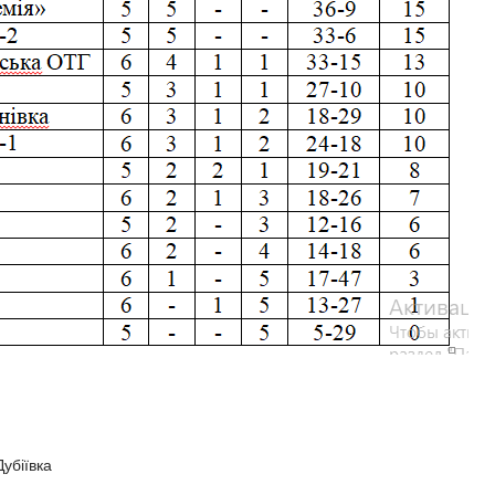
убіївка