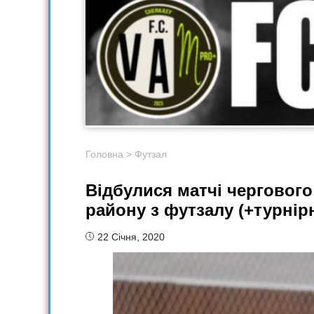
Головна
>
Футзал
Відбулися матчі чергового
району з футзалу (+турнір
22 Січня, 2020