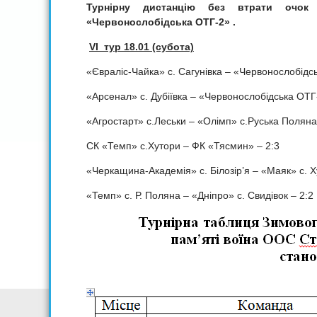
Турнірну дистанцію без втрати очок
«Червонослобідська ОТГ-2» .
VI тур 18.01 (субота)
«Євраліс-Чайка» с. Сагунівка – «Червонослобідс
«Арсенал» с. Дубіївка – «Червонослобідська ОТГ
«Агростарт» с.Леськи – «Олімп» с.Руська Поляна
СК «Темп» с.Хутори – ФК «Тясмин» – 2:3
«Черкащина-Академія» с. Білозір’я – «Маяк» с. Х
«Темп» с. Р. Поляна – «Дніпро» с. Свидівок – 2:2