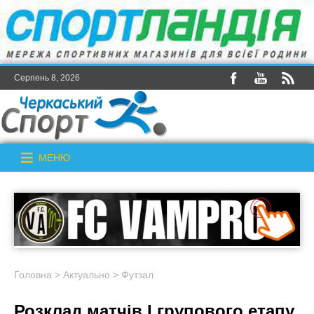
Серпень 8, 2026
МЕНЮ
Головна
>
Актуально
>
Футзал
Розклад матчів I групового етапу