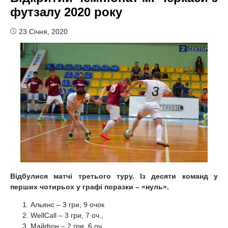
футзалу 2020 року
23 Січня, 2020
Відбулися матчі третього туру. Із десяти команд у
перших чотирьох у графі поразки – «нуль».
Альянс – 3 гри, 9 очок
WellCall – 3 гри, 7 оч.,
Майфон – 2 гри, 6 оч.,