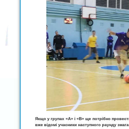
Якщо у
групах «А» і «
В
» ще
потрібно провест
вже відомі учасники наступного раунду змаг