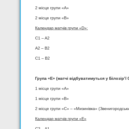
2 місце групи «А»
2 місце групи «B»
Календар
матчів
груп
и «
D
»:
C1 – A2
A2 – B2
C1 – B2
Група «Е» (матчі відбуватимуться у Білозір’ї
0
1 місце групи «А»
1 місце групи «B»
2 місце групи «С» – «Мизинівка» (Звенигородськи
Календар матчів групи «Е»
C2 – A1