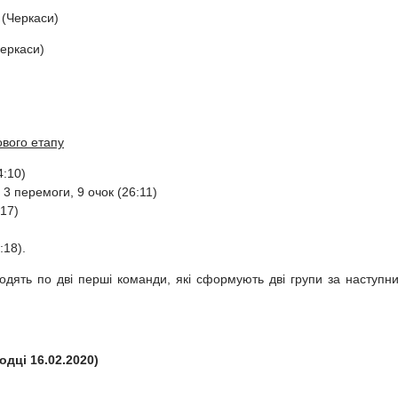
 (Черкаси)
Черкаси)
ового етапу
4:10)
 3 перемоги, 9 очок (26:11)
:17)
:18).
ходять по дві перші команди, які сформують дві групи за наступн
одці
16.02.2020
)