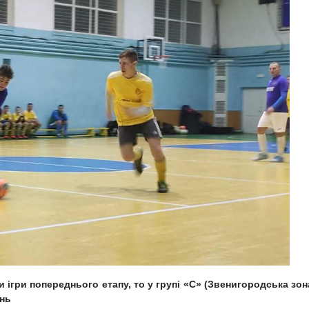
и
ігри попереднього етапу,
то
у групі «С» (Звенигородська зон
ань