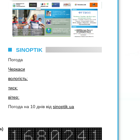
SINOPTIK
Погода
Черкаси
вологість:
тиск:
вітер:
Погода на 10 днів від
sinoptik.ua
а)