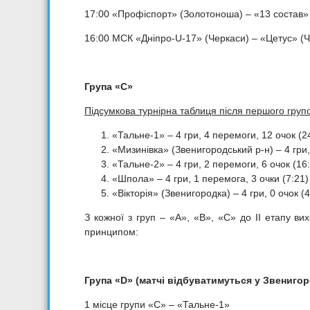
17:00 «Профіспорт» (Золотоноша) – «13 состав»
16:00 МСК «Дніпро-U-17» (Черкаси) – «Цетус» (
Група
«
С
»
Підсумкова турнірна таблиця після першого груп
«Тальне-1» – 4 гри, 4 перемоги, 12 очок (2
«Мизинівка» (Звенигородський р-н) – 4 гри,
«Тальне-2» – 4 гри, 2 перемоги, 6 очок (16
«Шпола» – 4 гри, 1 перемога, 3 очки (7:21)
«Вікторія» (Звенигородка) – 4 гри, 0 очок (4
З кожної з груп – «А», «B», «С» до II етапу ви
принципом:
Група «D» (матчі відбуватимуться у Звенигор
1 місце групи «С» – «Тальне-1»