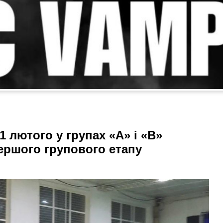
 лютого у групах «А» і «В»
першого групового етапу