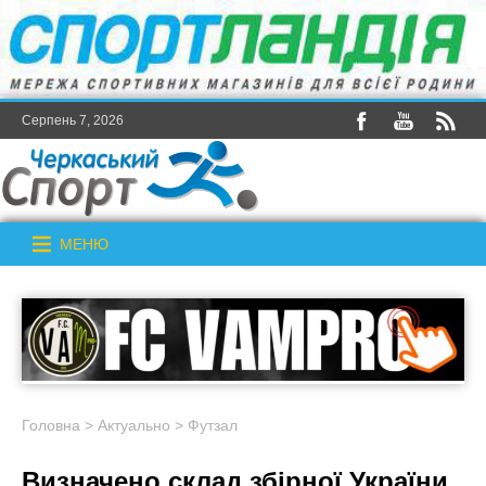
Серпень 7, 2026
МЕНЮ
Головна
>
Актуально
>
Футзал
Визначено склад збірної України