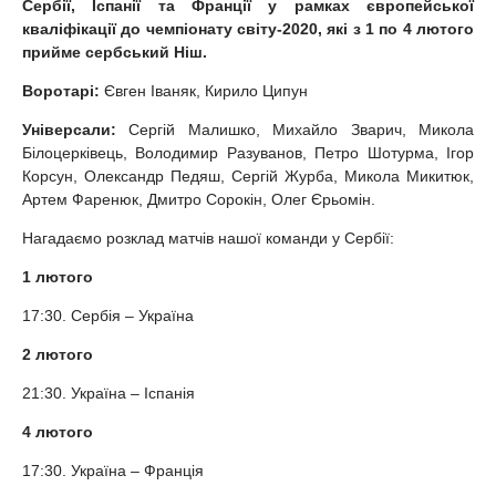
Сербії, Іспанії та Франції у рамках європейської
кваліфікації до чемпіонату світу-2020, які з 1 по 4 лютого
прийме сербський Ніш.
Воротарі:
Євген Іваняк, Кирило Ципун
Універсали:
Сергій Малишко, Михайло Зварич, Микола
Білоцерківець, Володимир Разуванов, Петро Шотурма, Ігор
Корсун, Олександр Педяш, Сергій Журба, Микола Микитюк,
Артем Фаренюк, Дмитро Сорокін, Олег Єрьомін.
Нагадаємо розклад матчів нашої команди у Сербії:
1 лютого
17:30. Сербія – Україна
2 лютого
21:30. Україна – Іспанія
4 лютого
17:30. Україна – Франція