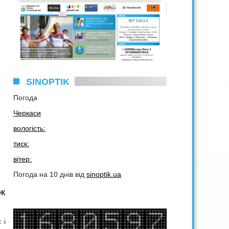
SINOPTIK
Погода
Черкаси
вологість:
тиск:
вітер:
Погода на 10 днів від
sinoptik.ua
ФК
 і