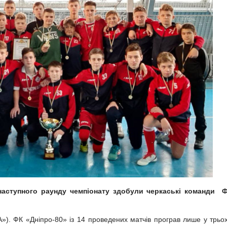
 наступного раунду чемпіонату здобули черкаські команди
А»). ФК «Дніпро-80» із 14 проведених матчів програв лише у трьох