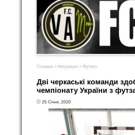
Головна
>
Актуально
>
Футзал
Дві черкаські команди здо
чемпіонату України з футза
25 Січня, 2020