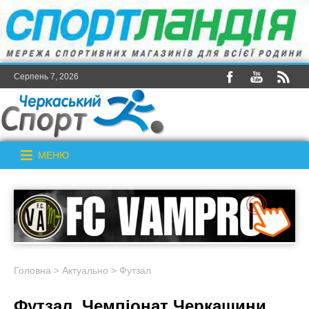
Серпень 7, 2026
МЕНЮ
Головна
>
Актуально
>
Футзал
Футзал. Чемпіонат Черкащини.