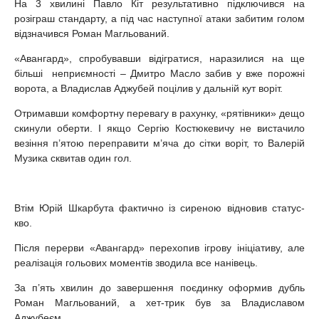
На 3 хвилині Павло Кіт результативно підключився на
розіграш стандарту, а під час наступної атаки забитим голом
відзначився Роман Магльований.
«Авангард», спробувавши відігратися, наразилися на ще
більші неприємності – Дмитро Масло забив у вже порожні
ворота, а Владислав Аджубей поцілив у дальній кут воріт.
Отримавши комфортну перевагу в рахунку, «рятівники» дещо
скинули оберти. І якщо Сергію Костюкевичу не вистачило
везіння п’ятою переправити м’яча до сітки воріт, то Валерій
Музика сквитав один гол.
Втім Юрій Шкарбута фактично із сиреною відновив статус-
кво.
Після перерви «Авангард» перехопив ігрову ініціативу, але
реалізація гольових моментів зводила все нанівець.
За п’ять хвилин до завершення поєдинку оформив дубль
Роман Магльований, а хет-трик був за Владиславом
Аджубеєм.