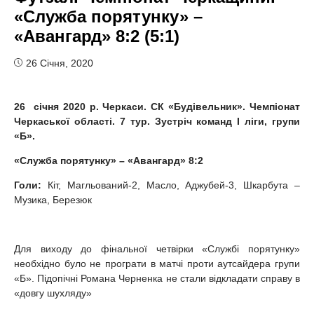
«Служба порятунку» –
«Авангард» 8:2 (5:1)
26 Січня, 2020
26
січня 2020 р. Черкаси. СК «Будівельник». Чемпіонат
Черкаської області. 7 тур. Зустріч команд І ліги, групи
«
Б
».
«
Служба порятунку» – «Авангард»
8:2
Голи:
Кіт, Магльований-2, Масло, Аджубей-3, Шкарбута –
Музика, Березюк
Для виходу до фінальної четвірки «Службі порятунку»
необхідно було не програти в матчі проти аутсайдера групи
«Б». Підопічні Романа Черненка не стали відкладати справу в
«довгу шухляду»