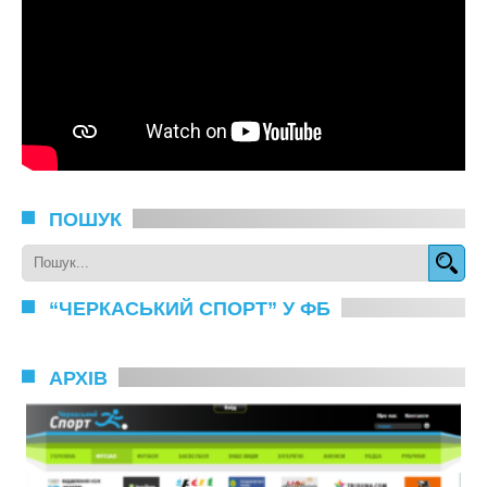
ПОШУК
“ЧЕРКАСЬКИЙ СПОРТ” У ФБ
АРХІВ