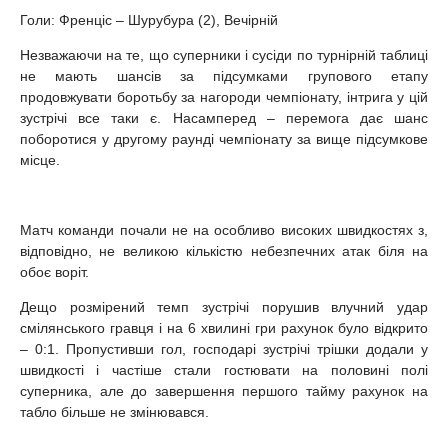
Голи: Френціс – Шурубура (2), Вечірній
Незважаючи на те, що суперники і сусіди по турнірній таблиці
не мають шансів за підсумками групового етапу
продовжувати боротьбу за нагороди чемпіонату, інтрига у цій
зустрічі все таки є. Насамперед – перемога дає шанс
поборотися у другому раунді чемпіонату за вище підсумкове
місце.
Матч команди почали не на особливо високих швидкостях з,
відповідно, не великою кількістю небезпечних атак біля на
обоє воріт.
Дещо розмірений темп зустрічі порушив влучний удар
смілянського гравця і на 6 хвилині гри рахунок було відкрито
– 0:1. Пропустивши гол, господарі зустрічі трішки додали у
швидкості і частіше стали гостювати на половині полі
суперника, але до завершення першого тайму рахунок на
табло більше не змінювався.