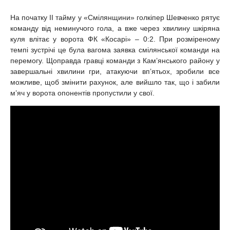
На початку II тайму у «Смілянщини» голкіпер Шевченко рятує
команду від неминучого гола, а вже через хвилину шкіряна
куля влітає у ворота ФК «Косарі» – 0:2. При розміреному
темпі зустрічі це була вагома заявка смілянської команди на
перемогу. Щоправда гравці команди з Кам’янського району у
завершальні хвилини гри, атакуючи вп’ятьох, зробили все
можливе, щоб змінити рахунок, але вийшло так, що і забили
м’яч у ворота опонентів пропустили у свої.