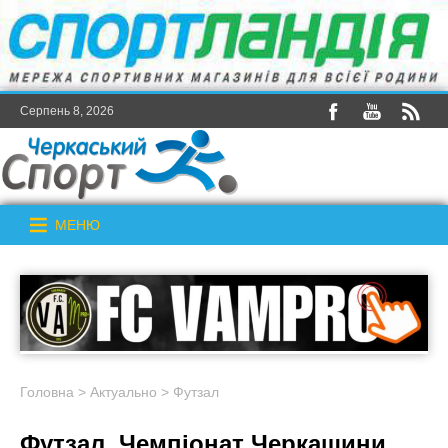
Серпень 8, 2026
МЕНЮ
Головна
>
Актуально
>
Футзал
Футзал. Чемпіонат Черкащини.