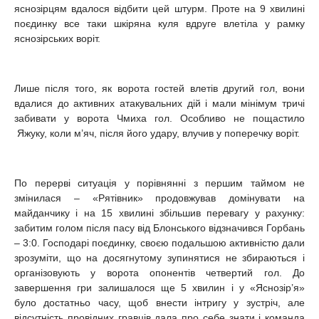
яснозірцям вдалося відбити цей штурм. Проте на 9 хвилині
поєдинку все таки шкіряна куля вдруге влетіла у рамку
яснозірських воріт.
Лише після того, як ворота гостей влетів другий гол, вони
вдалися до активних атакувальних дій і мали мінімум тричі
забивати у ворота Чмиха гол. Особливо не пощастило
Яжуку, коли м’яч, після його удару, влучив у поперечку воріт.
По перерві ситуація у порівнянні з першим таймом не
змінилася – «Рятівник» продовжував домінувати на
майданчику і на 15 хвилині збільшив перевагу у рахунку:
забитим голом після пасу від Блонського відзначився Горбань
– 3:0. Господарі поєдинку, своєю подальшою активністю дали
зрозуміти, що на досягнутому зупинятися не збираються і
організовують у ворота опонентів четвертий гол. До
завершення гри залишалося ще 5 хвилин і у «Яснозір’я»
було достатньо часу, щоб внести інтригу у зустріч, але
відсутність провідних гравців дала про себе знати і команда