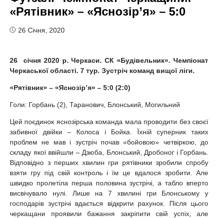
«Рятівник» – «Яснозір’я» – 5:0
26 Січня, 2020
26 січня 20
20 р. Черкаси. СК «Будівельник». Чемпіонат
Черкаської області.
7 тур. Зустріч команд
вищої ліги.
«Рятівник» – «Яснозір’я» – 5:0 (2:0)
Голи: Горбань (2), Таранович, Блонський, Могильний
Цей поєдинок яснозірська команда мала проводити без своєї
забивної двійки – Колоса і Бойка. Їхній суперник таких
проблем не мав і зустріч почав «бойовою» четвіркою, до
складу якої ввійшли – Дзюба, Блонський, Дробоног і Горбань.
Відповідно з перших хвилин гри рятівники зробили спробу
взяти гру під свій контроль і їм це вдалося зробити. Але
швидко пролетіла перша половина зустрічі, а табло вперто
висвічувало нулі. Лише на 7 хвилині гри Блонському у
господарів зустрічі вдається відкрити рахунок. Після цього
черкащани проявили бажання закріпити свій успіх, але