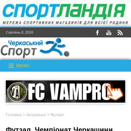
Серпень 8, 2026
МЕНЮ
Головна
>
Актуально
>
Футзал
Футзал. Чемпіонат Черкащини.