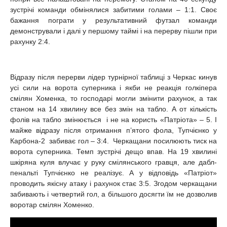
зустрічі команди обмінялися забитими голами – 1:1. Своє
бажання пограти у результативний футзал команди
демонстрували і далі у першому таймі і на перерву пішли при
рахунку 2:4.
Відразу після перерви лідер турнірної таблиці з Черкас кинув
усі сили на ворота суперника і якби не реакція голкіпера
смілян Хоменка, то господарі могли змінити рахунок, а так
станом на 14 хвилину все без змін на табло. А от кількість
фолів на табло змінюється і не на користь «Патріота» – 5. І
майже відразу після отримання п’ятого фола, Тупчієнко у
Карбона-2 забиває гол – 3:4. Черкащани посилюють тиск на
ворота суперника. Темп зустрічі дещо впав. На 19 хвилині
шкіряна куля влучає у руку смілянського гравця, але дабл-
пенальті Тупчієнко не реалізує. А у відповідь «Патріот»
проводить якісну атаку і рахунок стає 3:5. Згодом черкащани
забивають і четвертий гол, а більшого досягти їм не дозволив
воротар смілян Хоменко.