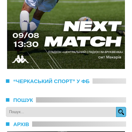
“ЧЕРКАСЬКИЙ СПОРТ” У ФБ
ПОШУК
АРХІВ