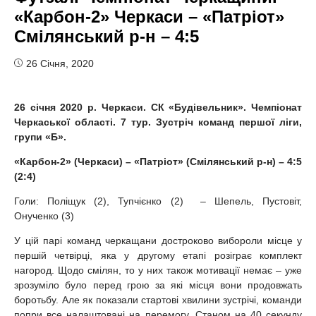
«Карбон-2» Черкаси – «Патріот»
Смілянський р-н – 4:5
26 Січня, 2020
26 січня 20
20 р. Черкаси. СК «Будівельник». Чемпіонат
Черкаської області.
7 тур. Зустріч команд
першої ліги
,
групи «Б».
«Карбон-2» (Черкаси) – «Патріот» (Смілянський р-н) – 4:5
(2:4)
Голи: Поліщук (2), Тупчієнко (2) – Шепель, Пустовіт,
Онученко (3)
У цій парі команд черкащани достроково вибороли місце у
першій четвірці, яка у другому етапі розіграє комплект
нагород. Щодо смілян, то у них також мотивації немає – уже
зрозуміло було перед грою за які місця вони продовжать
боротьбу. Але як показали стартові хвилини зустрічі, команди
попри все налаштовані на перемогу. Станом на 40 секунду