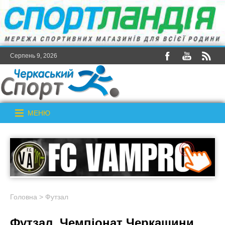
Серпень 9, 2026
МЕНЮ
Головна
>
Футзал
Футзал. Чемпіонат Черкащини.