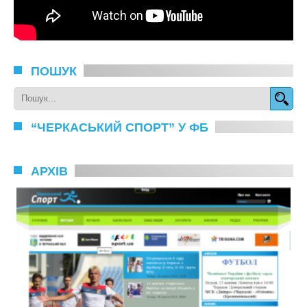
ПОШУК
“ЧЕРКАСЬКИЙ СПОРТ” У ФБ
АРХІВ