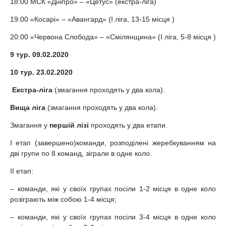
18:00 МСК «Дніпро» – «Цетус» (екстра-ліга)
19:00 «Косарі» – «Авангард» (I ліга, 13-15 місця )
20:00 «Червона Слобода» – «Смілянщина» (I ліга, 5-8 місця )
9 тур. 09.02.2020
10 тур. 23.02.2020
Екстра-ліга
(змагання проходять у два кола).
Вища ліга
(змагання проходять у два кола).
Змагання у
першій лізі
проходять у два етапи.
I етап (завершено)команди, розподілені жеребкуванням на
дві групи по 8 команд, зіграли в одне коло.
II етап:
– команди, які у своїх групах посіли 1-2 місця в одне коло
розіграють між собою 1-4 місця;
– команди, які у своїх групах посіли 3-4 місця в одне коло