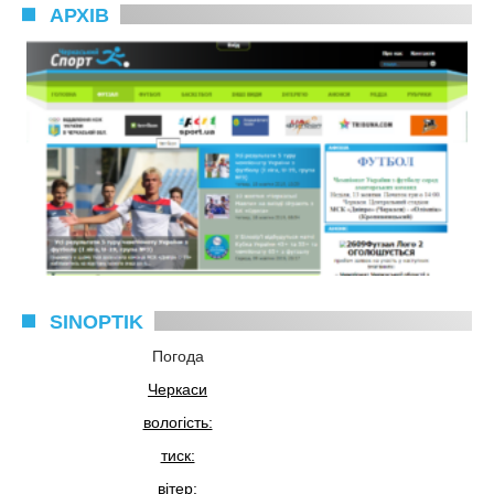
АРХІВ
SINOPTIK
Погода
Черкаси
вологість:
тиск:
вітер: