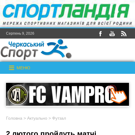
Серпень 9, 2026
МЕНЮ
Головна
>
Актуально
>
Футзал
2 лютого пройдуть матчі