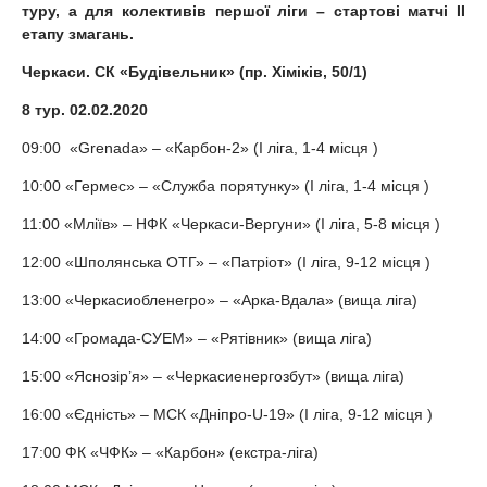
туру, а для колективів першої ліги – стартові матчі
II
етапу змагань.
Черкаси. СК «Будівельник» (пр. Хіміків, 50/1)
8 тур. 02.02.2020
09:00 «Grenada» – «Карбон-2» (I ліга, 1-4 місця )
10:00 «Гермес» – «Служба порятунку» (I ліга, 1-4 місця )
11:00 «Мліїв» – НФК «Черкаси-Вергуни» (I ліга, 5-8 місця )
12:00 «Шполянська ОТГ» – «Патріот» (I ліга, 9-12 місця )
13:00 «Черкасиобленегро» – «Арка-Вдала» (вища ліга)
14:00 «Громада-СУЕМ» – «Рятівник» (вища ліга)
15:00 «Яснозір’я» – «Черкасиенергозбут» (вища ліга)
16:00 «Єдність» – МСК «Дніпро-U-19» (I ліга, 9-12 місця )
17:00 ФК «ЧФК» – «Карбон» (екстра-ліга)