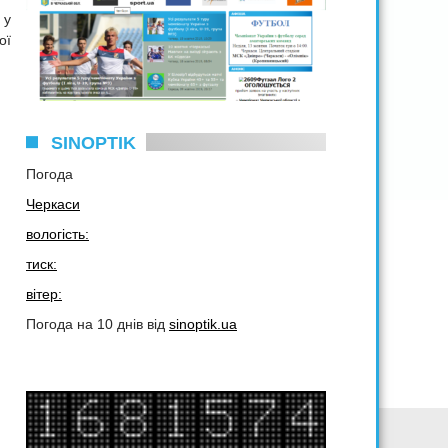
 у
ої
SINOPTIK
Погода
Черкаси
вологість:
тиск:
вітер:
Погода на 10 днів від
sinoptik.ua