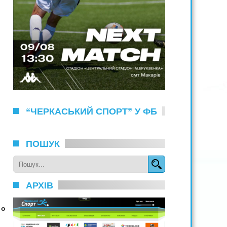
“ЧЕРКАСЬКИЙ СПОРТ” У ФБ
ПОШУК
АРХІВ
 о