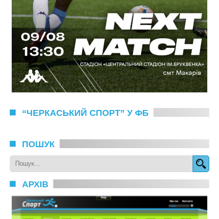
“ЧЕРКАСЬКИЙ СПОРТ” У ФБ
ПОШУК
АРХІВ