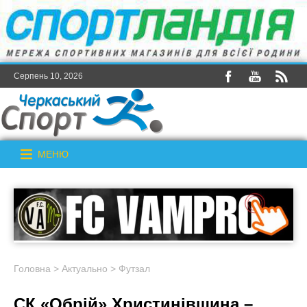
Серпень 10, 2026
МЕНЮ
Головна
>
Актуально
>
Футзал
СК «Обрій» Христинівщина –