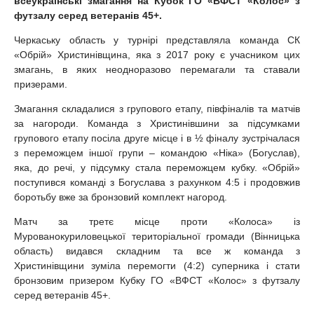
всеукраїнські змагання на Кубок ГО «ВФСТ «Колос» з
футзалу серед ветеранів 45+.
Черкаську область у турнірі представляла команда СК
«Обрій» Христинівщина, яка з 2017 року є учасником цих
змагань, в яких неодноразово перемагали та ставали
призерами.
Змагання складалися з групового етапу, півфіналів та матчів
за нагороди. Команда з Христинівшини за підсумками
групового етапу посіла друге місце і в ½ фіналу зустрічалася
з переможцем іншої групи – командою «Ніка» (Богуслав),
яка, до речі, у підсумку стала переможцем кубку. «Обрій»
поступився команді з Богуслава з рахунком 4:5 і продовжив
боротьбу вже за бронзовий комплект нагород.
Матч за третє місце проти «Колоса» із
Мурованокуриловецької територіальної громади (Вінницька
область) видався складним та все ж команда з
Христинівщини зуміла перемогти (4:2) суперника і стати
бронзовим призером Кубку ГО «ВФСТ «Колос» з футзалу
серед ветеранів 45+.