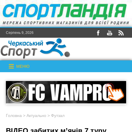
Серпень 9, 2026
МЕНЮ
Головна
>
Актуально
>
Футзал
ВІДЕО забитих м’ячів 7 туру