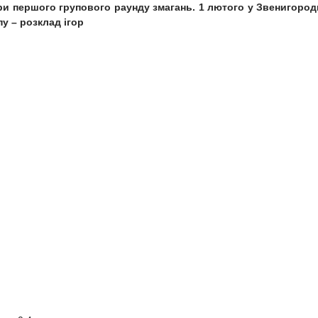
ігри першого групового раунду змагань. 1 лютого у Звенигород
у – розклад ігор