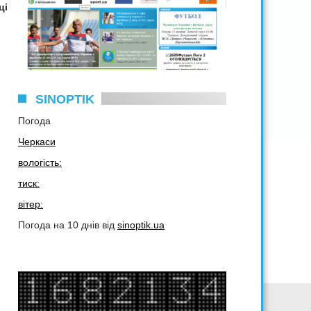
ці
SINOPTIK
Погода
Черкаси
вологість:
тиск:
вітер:
Погода на 10 днів від
sinoptik.ua