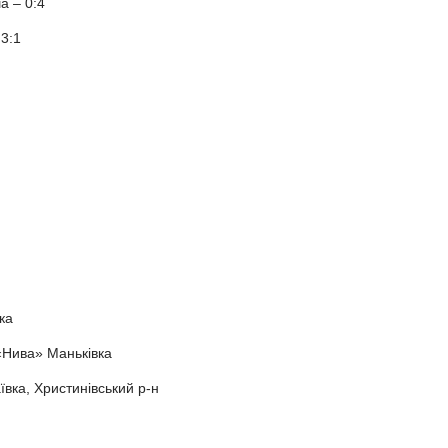
а – 0:4
3:1
ка
 «Нива» Маньківка
вка, Христинівський р-н