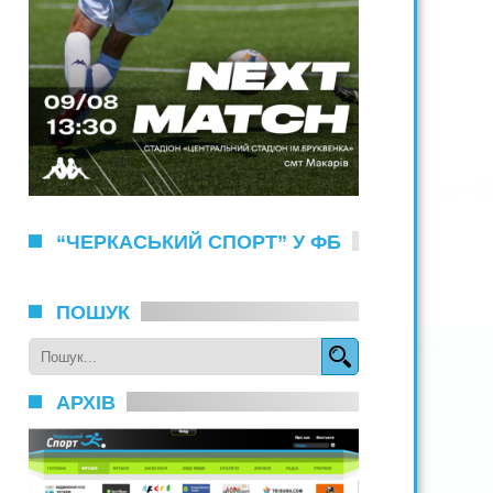
“ЧЕРКАСЬКИЙ СПОРТ” У ФБ
ПОШУК
АРХІВ