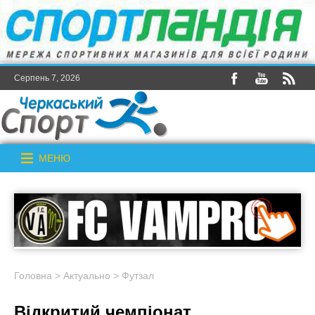
Серпень 7, 2026
МЕНЮ
Головна
>
Актуально
>
Футзал
Відкритий чемпіонат