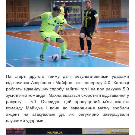
На старті другого тайму двічі результативними ударами
відзначився Авер’янов і Майфон вже попереду 4:0. Халківці
роблять відчайдушну спробу забити гол і їм при рахунку 5:0
зусиллями команди і Махна вдається скоротити відставання у
рахунку – 5:1. Очевидно цей пропущений м’яч «завів»
команду Майчука і вони до завершення матчу зробили
акцент на атакувальні дії, які регулярно завершували
влучними ударами.