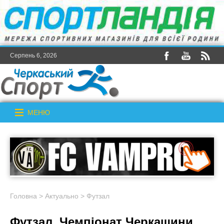
Серпень 6, 2026
МЕНЮ
Головна
>
Актуально
>
Футзал
Футзал. Чемпіонат Черкащини.