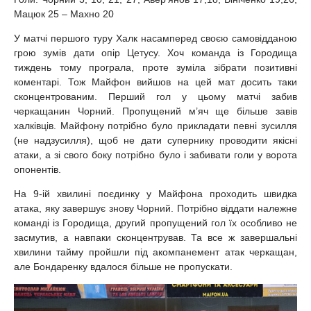
Мацюк 25 – Махно 20
У матчі першого туру Халк насамперед своєю самовідданою
грою зумів дати опір Цетусу. Хоч команда із Городища
тиждень тому програла, проте зуміла зібрати позитивні
коментарі. Тож Майфон вийшов на цей мат досить таки
сконцентрованим. Перший гол у цьому матчі забив
черкащанин Чорний. Пропущений м’яч ще більше завів
халківців. Майфону потрібно було прикладати певні зусилля
(не надзусилля), щоб не дати супернику проводити якісні
атаки, а зі свого боку потрібно було і забивати голи у ворота
опонентів.
На 9-ій хвилині поєдинку у Майфона проходить швидка
атака, яку завершує знову Чорний. Потрібно віддати належне
команді із Городища, другий пропущений гол їх особливо не
засмутив, а навпаки сконцентрував. Та все ж завершальні
хвилини тайму пройшли під акомпанемент атак черкащан,
але Бондаренку вдалося більше не пропускати.