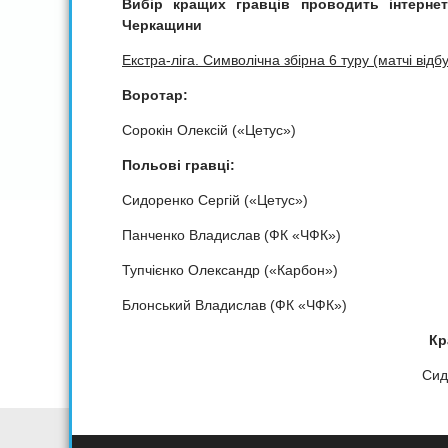
Вибір кращих гравців проводить інтернет
Черкащини
Екстра-ліга. Символічна збірна 6 туру (матчі відб
Воротар:
Сорокін Олексій («Цетус»)
Польові гравці:
Сидоренко Сергій («Цетус»)
Панченко Владислав (ФК «ЧФК»)
Тупчієнко Олександр («Карбон»)
Блонський Владислав (ФК «ЧФК»)
Кр
Сид