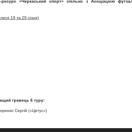
-ресурс «Черкаський спорт» спільно з Асоціацією футза
улися 19 та 29 січня)
ащий гравець 6 туру:
оренко Сергій («Цетус»)