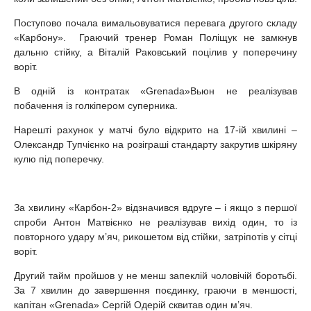
Поступово почала вимальовуватися перевага другого складу
«Карбону». Граючий тренер Роман Поліщук не замкнув
дальню стійку, а Віталій Раковський поцілив у поперечину
воріт.
В одній із контратак «Grenada»Вьюн не реалізував
побачення із голкіпером суперника.
Нарешті рахунок у матчі було відкрито на 17-ій хвилині –
Олександр Тупчієнко на розіграші стандарту закрутив шкіряну
кулю під поперечку.
За хвилину «Карбон-2» відзначився вдруге – і якщо з першої
спроби Антон Матвієнко не реалізував вихід один, то із
повторного удару м’яч, рикошетом від стійки, затріпотів у сітці
воріт.
Другий тайм пройшов у не менш запеклій чоловічій боротьбі.
За 7 хвилин до завершення поєдинку, граючи в меншості,
капітан «Grenada» Сергій Одерій сквитав один м’яч.