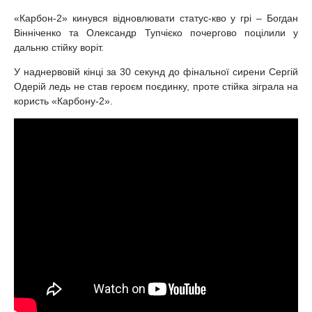
«Карбон-2» кинувся відновлювати статус-кво у грі – Богдан
Вінніченко та Олександр Тупчієко почергово поцілили у
дальню стійку воріт.
У наднервовій кінці за 30 секунд до фінальної сирени Сергій
Одерій ледь не став героєм поєдинку, проте стійка зіграла на
користь «Карбону-2».