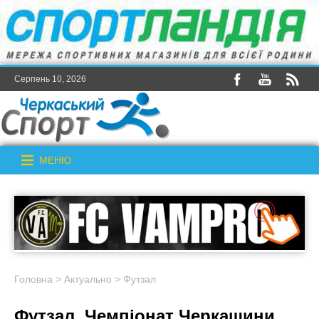
Серпень 10, 2026
МЕНЮ
Головна
>
Актуально
>
Футзал
Футзал. Чемпіонат Черкащини.