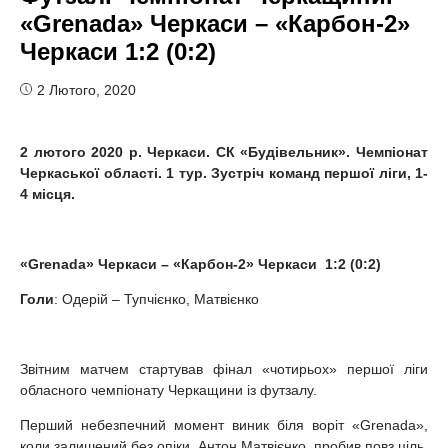
«Grenada» Черкаси – «Карбон-2»
Черкаси 1:2 (0:2)
2 Лютого, 2020
2
лютого 2020 р. Черкаси. СК «Будівельник». Чемпіонат
Черкаської області.
1 тур. Зустріч команд першої ліги,
1-
4 місця.
«
Grenada
» Черкаси – «Карбон-2» Черкаси 1:2 (0:2)
Голи
: Одерій – Тупчієнко, Матвієнко
Звітним матчем стартував фінал «чотирьох» першої ліги
обласного чемпіонату Черкащини із футзалу.
Перший небезпечний момент виник біля воріт «Grenada»,
коли залишений без опіки, Антон Матвієнко, пробив повз ціль.