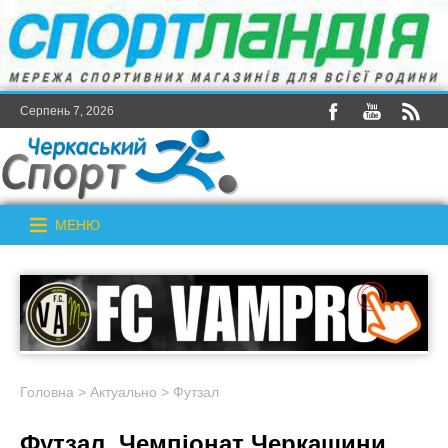
Серпень 7, 2026
МЕНЮ
Головна
>
Актуально
>
Футзал
Футзал. Чемпіонат Черкащини.