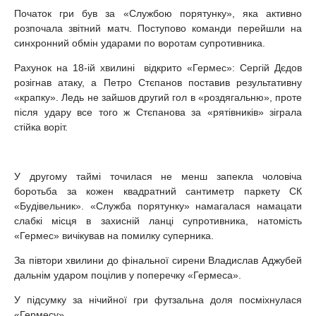
Початок гри був за «Службою порятунку», яка активно
розпочала звітний матч. Поступово команди перейшли на
синхронний обмін ударами по воротам супротивника.
Рахунок на 18-ій хвилині відкрито «Гермес»: Сергій Дєдов
розігнав атаку, а Петро Стєпанов поставив результативну
«крапку». Ледь не зайшов другий гол в «роздягальню», проте
після удару все того ж Стєпанова за «рятівників» зіграла
стійка воріт.
У другому таймі точилася не менш запекла чоловіча
боротьба за кожен квадратний сантиметр паркету СК
«Будівельник». «Служба порятунку» намагалася намацати
слабкі місця в захисній ланці супротивника, натомість
«Гермес» вичікував на помилку суперника.
За півтори хвилини до фінальної сирени Владислав Аджубей
дальнім ударом поцілив у поперечку «Гермеса».
У підсумку за нічийної гри футзальна доля посміхнулася
«Гермесу».