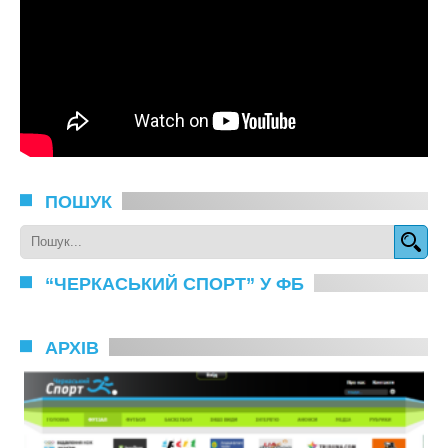
ПОШУК
“ЧЕРКАСЬКИЙ СПОРТ” У ФБ
АРХІВ